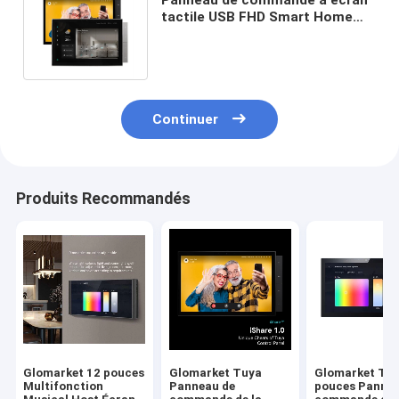
tactile USB FHD Smart Home
intégré à la passerelle Zigbee
Ble
Continuer
Produits Recommandés
Glomarket 12 pouces
Glomarket Tuya
Glomarket Tuy
Multifonction
Panneau de
pouces Pannea