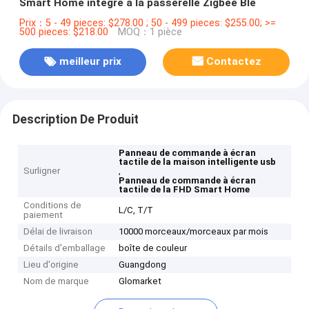
Smart Home intégré à la passerelle Zigbee Ble
Prix：5 - 49 pieces: $278.00 ; 50 - 499 pieces: $255.00; >=
500 pieces: $218.00
MOQ：1 pièce
meilleur prix
Contactez
Description De Produit
Panneau de commande à écran
tactile de la maison intelligente usb
Surligner
,
Panneau de commande à écran
tactile de la FHD Smart Home
Conditions de
L/C, T/T
paiement
Délai de livraison
10000 morceaux/morceaux par mois
Détails d'emballage
boîte de couleur
Lieu d'origine
Guangdong
Nom de marque
Glomarket