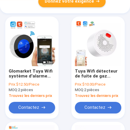
Donnez votre exigence
Glomarket Tuya Wifi
Tuya Wifi détecteur
système d'alarme
de fuite de gaz
Lcd alarme
intelligent capteur
Prix:
$12.50/Piece
Prix:
$10.00/Piece
numérique
prise US/UK/EU garde
MOQ:
2 pièces
MOQ:
2 pièces
télécommande
de sécurité à
détecteur de fuite
domicile détecteur
Trouvez les derniers prix
Trouvez les derniers prix
capteur de gaz
d'alarme de gaz
détecteur de fuite de
domestique à
Contactez
Contactez
gaz
distance fuite S