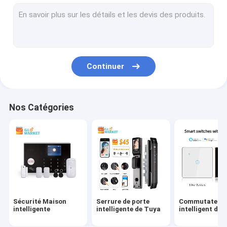
Capteur intelligent d'alarme
Prise intelligente de prise
Sonnette visuelle intelligente
Continuer
Thermostat intelligent de WiFi
détecteur de fumée intelligent
Nos Catégories
Lumière de Smart WiFi LED
Moteur intelligent de rideau
Passage de Tuya Zigbee
Appareils ménagers intelligents
Sécurité Maison
Serrure de porte
Commutateur
Conducteur futé d'animal familier
intelligente
intelligente de Tuya
intelligent de 