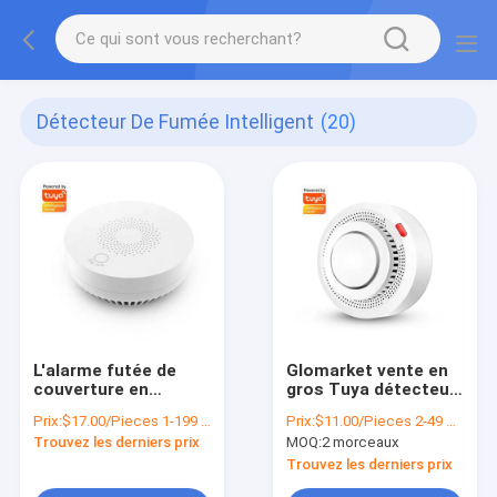
Détecteur De Fumée Intelligent
(20)
L'alarme futée de
Glomarket vente en
couverture en
gros Tuya détecteur
plastique fument le
de fumée intelligent
Prix:
$17.00/Pieces 1-199 Pieces
Prix:
$11.00/Pieces 2-49 Pieces
capteur de ménage
alarme à distance
Trouvez les derniers prix
MOQ:
2 morceaux
de contrôle d'appli de
sans fil capteur de
Tuya de détecteur de
fumée domestique
Trouvez les derniers prix
Zigbee
Support OEM