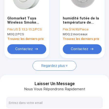
Visite d'usine
Contrôle de la qualité
Glomarket Tuya
humidité futée de la
Wireless Smoke
température de
Contact
Detector Smoke
capteur d'alarme de
Prix:
US $ 13.2-15.2/PCS
Prix:
$14.90/Piece
Sensor Home
capteur de CO2 de 5V
MOQ:
2 PCS
MOQ:
2 morceaux
Security Alarm
1A Tuya
nouvelles
System App Control
Trouvez les derniers prix
Trouvez les derniers prix
Fire Alarm
Tous les cas
Contactez
Contactez
Regardez plus
Sécurité Maison intelligente
Serrure de porte intelligente de Tuya
Laisser Un Message
Nous Vous Répondrons Rapidement
Commutateur intelligent de Tuya
Smart Camera de Tuya