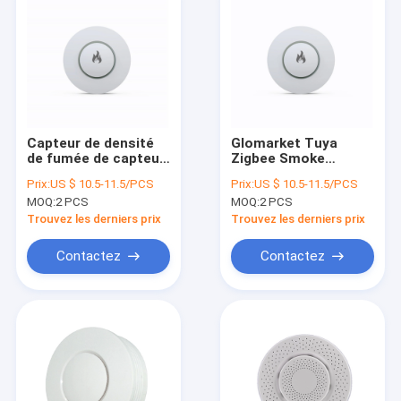
Capteur de densité
Glomarket Tuya
de fumée de capteur
Zigbee Smoke
de détecteur de
Detector Wifi Smoke
Prix:
US $ 10.5-11.5/PCS
Prix:
US $ 10.5-11.5/PCS
fumée de détecteur
Alarm Fire Sensor
MOQ:
2 PCS
MOQ:
2 PCS
de fumée de
Detector Security
Glomarket Tuya
Alarm Systems For
Trouvez les derniers prix
Trouvez les derniers prix
Zigbee WIFI
Homes
Contactez
Contactez
Aperçu
Produits
A propos de nous