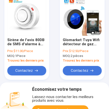
est le d\\u00e9lai de
livraison sur Tuya
Smart Home
Alimentation par
batterie \\u00e0
Sirène de l'avis 80DB
Glomarket Tuya Wifi
de SMS d'alarme à
détecteur de gaz
distance de contrôle
GSM système
\\u00e9conomie
Prix:
$11.00/Piece
Prix:
$12.50/Piece
d'APPLI de détecteur
d'alarme Lcd alarme
MOQ:
1Piece
MOQ:
2 pièces
de fumée de Tuya
numérique capteur
d&#039;\\u00e9nergie
Smart WiFi
de fuite détecteur de
Trouvez les derniers prix
Trouvez les derniers prix
fuite de gaz
Application mobile
Contactez
Contactez
Push Wifi
D\\u00e9tecteur de
Économisez votre temps
fum\\u00e9e\",\"username\":\"Sales
Laissez-nous contacter les meilleurs
produits avec vous.
Manager\"}","","","","Contact");'>
Contactez