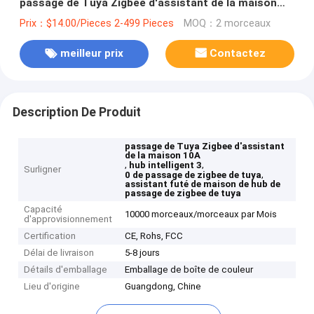
passage de Tuya Zigbee d'assistant de la maison
10A
Prix：$14.00/Pieces 2-499 Pieces
MOQ：2 morceaux
meilleur prix
Contactez
Description De Produit
passage de Tuya Zigbee d'assistant
de la maison 10A
,
,
hub intelligent 3
Surligner
,
0 de passage de zigbee de tuya
assistant futé de maison de hub de
passage de zigbee de tuya
Capacité
10000 morceaux/morceaux par Mois
d'approvisionnement
Certification
CE, Rohs, FCC
Délai de livraison
5-8 jours
Détails d'emballage
Emballage de boîte de couleur
Lieu d'origine
Guangdong, Chine