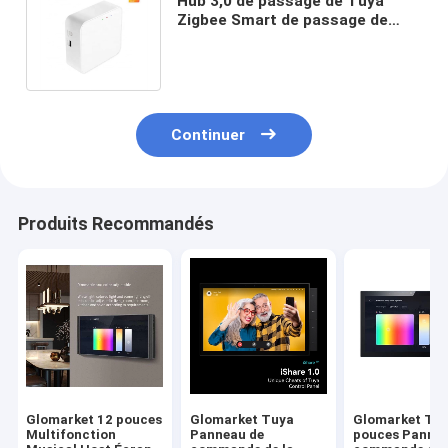
Hub 3,0 de passage de Tuya
Zigbee Smart de passage de
Tuya Zigbee d'assistant de la
maison 10A
Continuer
Produits Recommandés
Glomarket 12 pouces
Glomarket Tuya
Glomarket Tuy
Multifonction
Panneau de
pouces Pannea