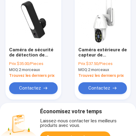
Caméra de sécurité
Caméra extérieure de
de détection de
capteur de
mouvement du
mouvement de
Prix:
$35.00/Pieces
Prix:
$37.50/Pieces
Smart Camera
GC1034 GC2053 avec
MOQ:
2 morceaux
MOQ:
2 morceaux
H.264+ d'IP66 720P
la vision nocturne
Tuya
IP65
Trouvez les derniers prix
Trouvez les derniers prix
Contactez
Contactez
Économisez votre temps
Laissez-nous contacter les meilleurs
produits avec vous.