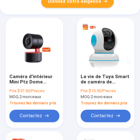
Donnez votre exigence
Caméra d'intérieur
La vie de Tuya Smart
Mini Ptz Dome
de caméra de
Machine du Smart
l'édition 360 FHD de
Prix:
$37.50/Pieces
Prix:
$15.50/Pieces
Camera 1920×1080px
Ptz de Smart Camera
MOQ:
2 morceaux
MOQ:
2 morceaux
Smart Wifi de 2mp
de TCP/IP Wifi
Tuya
Trouvez les derniers prix
Trouvez les derniers prix
Contactez
Contactez