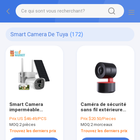
Smart Camera De Tuya
(172)
Smart Camera
Caméra de sécurité
imperméable
sans fil extérieure
extérieur PTZ de
Pan Tilt Zoom de
Prix:
US $46-49/PCS
Prix:
$20.50/Pieces
caméra de Glomarket
caméra de H.264
MOQ:
2 pièces
MOQ:
2 morceaux
Tuya de voix de
1080p Tuya PTZ
l'interphone HD de
Trouvez les derniers prix
Trouvez les derniers prix
soutien de contrôle