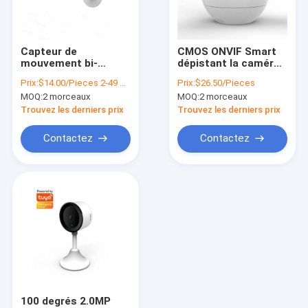
Visite d'usine
Contrôle de la qualité
Capteur de
CMOS ONVIF Smart
mouvement bi-
dépistant la caméra
Contact
directionnel de la
intelligente 720P
Prix:
$14.00/Pieces 2-49 Pieces
Prix:
$26.50/Pieces
vision 10m nocturne
1080P de la vie de
MOQ:
2 morceaux
MOQ:
2 morceaux
de Wifi de Smart
Tuya de caméra de
nouvelles
Camera à
Ptz
Trouvez les derniers prix
Trouvez les derniers prix
télécommande de
Tuya
Tous les cas
Contactez
Contactez
Sécurité Maison intelligente
Serrure de porte intelligente de Tuya
Commutateur intelligent de Tuya
Smart Camera de Tuya
100 degrés 2.0MP