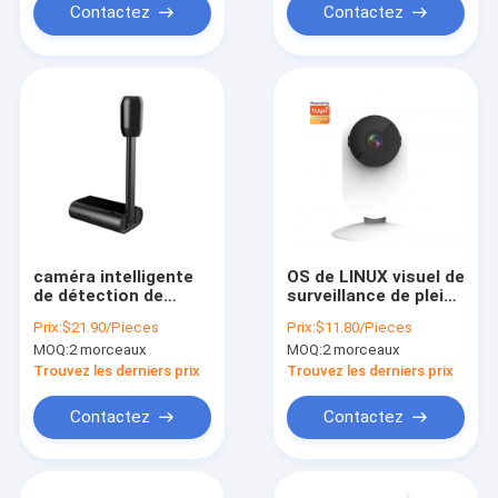
bi-directionnel
Contactez
Contactez
solaire d'APPLI
caméra intelligente
OS de LINUX visuel de
de détection de
surveillance de plein
mouvement de
HD Tuya de Smart
Prix:
$21.90/Pieces
Prix:
$11.80/Pieces
1080P CMOS Tuya
Camera d'ODM soin
MOQ:
2 morceaux
MOQ:
2 morceaux
Mini Camera IR 5m
d'aîné
Trouvez les derniers prix
Trouvez les derniers prix
Contactez
Contactez