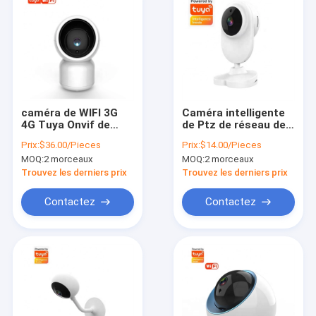
caméra de WIFI 3G
Caméra intelligente
4G Tuya Onvif de
de Ptz de réseau de
Smart Camera de
la haute définition de
Prix:
$36.00/Pieces
Prix:
$14.00/Pieces
Tuya de la vision
la caméra 1080P de
MOQ:
2 morceaux
MOQ:
2 morceaux
1080P nocturne
GK7102 Tuya Smart
Wifi
Trouvez les derniers prix
Trouvez les derniers prix
Contactez
Contactez
Aperçu
Produits
A propos de nous