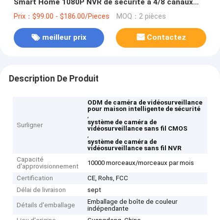
Smart Home 1080P NVR de sécurité à 4/8 canaux
avec Google Alexa
Prix：$99.00 - $186.00/Pieces
MOQ：2 pièces
meilleur prix
Contactez
Description De Produit
ODM de caméra de vidéosurveillance
pour maison intelligente de sécurité
,
système de caméra de
Surligner
vidéosurveillance sans fil CMOS
,
système de caméra de
vidéosurveillance sans fil NVR
Capacité
10000 morceaux/morceaux par mois
d'approvisionnement
Certification
CE, Rohs, FCC
Délai de livraison
sept
Emballage de boîte de couleur
Détails d'emballage
indépendante