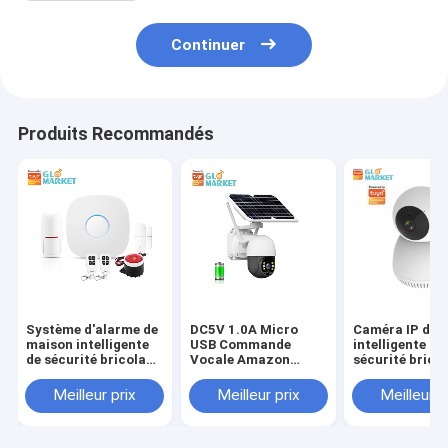
Continuer
Produits Recommandés
Système d'alarme de
DC5V 1.0A Micro
Caméra IP de 
maison intelligente
USB Commande
intelligente de
de sécurité bricolage
Vocale Amazon
sécurité brico
avec notification
Alexa Sécurité
d'application
Intérieure Maison
Meilleur prix
Meilleur prix
Meilleur p
d'alimentation micro
Intelligente
USB DC5V 1.0A