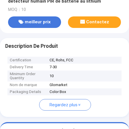
détecteur humain PIR de batterie au lithium
MOQ：10
meilleur prix
Contactez
Description De Produit
Certification
CE, Rohs, FCC
Delivery Time
7-30
Minimum Order
10
Quantity
Nom de marque
Glomarket
Packaging Details
Color Box
Regardez plus