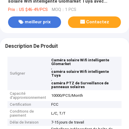
solaire Wifi intelligente Glomarket Tuya avec
panneaux solaires
Prix：US $46-49/PCS
MOQ：1 PCS
meilleur prix
Contactez
Description De Produit
Caméra solaire Wifi intelligente
Glomarket
,
caméra solaire Wifi intelligente
Surligner
Tuya
,
caméra PTZ de Surveillance de
panneaux solaires
Capacité
10000/PCS/Month
d'approvisionnement
Certification
FCC
Conditions de
L/C, T/T
paiement
Délai de livraison
7-15 jours de travail