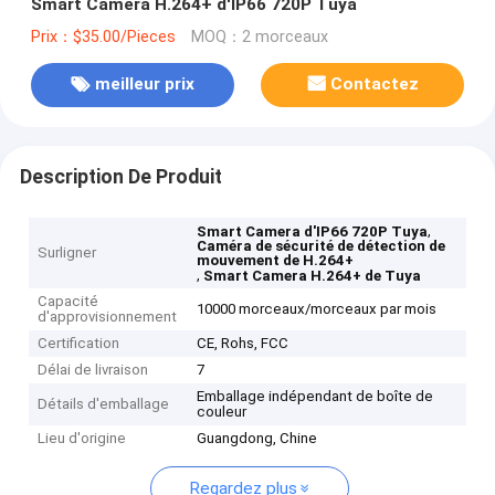
Smart Camera H.264+ d'IP66 720P Tuya
Prix：$35.00/Pieces
MOQ：2 morceaux
meilleur prix
Contactez
Description De Produit
,
Smart Camera d'IP66 720P Tuya
Caméra de sécurité de détection de
Surligner
mouvement de H.264+
,
Smart Camera H.264+ de Tuya
Capacité
10000 morceaux/morceaux par mois
d'approvisionnement
Certification
CE, Rohs, FCC
Délai de livraison
7
Emballage indépendant de boîte de
Détails d'emballage
couleur
Lieu d'origine
Guangdong, Chine
Regardez plus