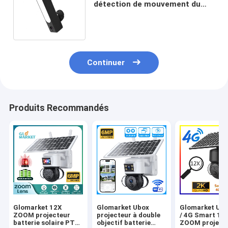
détection de mouvement du
Smart Camera H.264+ d'IP66
720P Tuya
Continuer
Produits Recommandés
Glomarket 12X
Glomarket Ubox
Glomarket Ubo
ZOOM projecteur
projecteur à double
/ 4G Smart 12
batterie solaire PTZ
objectif batterie
ZOOM project