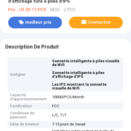
d'affichage futé à piles d'IPS
Prix：US $9-11/PCS
MOQ：2 PCS
meilleur prix
Contactez
Description De Produit
Sonnette intelligente à piles visuelle
de Wifi
,
Sonnette intelligente à piles
Surligner
d'affichage d'IPS
,
Les IPS montrent la sonnette
visuelle de Wifi
Capacité
10000/PCS/Month
d'approvisionnement
Certification
FCC
Conditions de
L/C, T/T
paiement
Délai de livraison
7-15 jours de travail