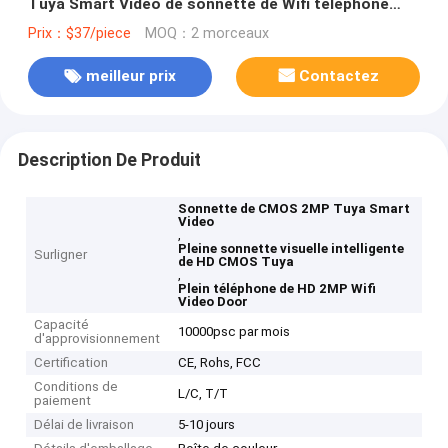
Tuya Smart Video de sonnette de Wifi téléphone
visuel de porte
Prix：$37/piece
MOQ：2 morceaux
meilleur prix
Contactez
Description De Produit
Sonnette de CMOS 2MP Tuya Smart
Video
,
Pleine sonnette visuelle intelligente
Surligner
de HD CMOS Tuya
,
Plein téléphone de HD 2MP Wifi
Video Door
Capacité
10000psc par mois
d'approvisionnement
Certification
CE, Rohs, FCC
Conditions de
L/C, T/T
paiement
Délai de livraison
5-10 jours