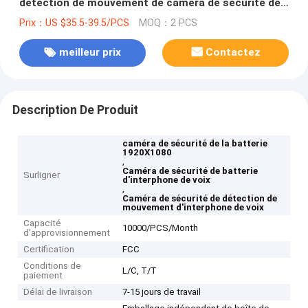
détection de mouvement de caméra de sécurité de
batterie de panneau solaire de Wifi
Prix：US $35.5-39.5/PCS
MOQ：2 PCS
meilleur prix
Contactez
Description De Produit
caméra de sécurité de la batterie
1920X1080
,
Caméra de sécurité de batterie
Surligner
d'interphone de voix
,
Caméra de sécurité de détection de
mouvement d'interphone de voix
Capacité
10000/PCS/Month
d'approvisionnement
Certification
FCC
Conditions de
L/C, T/T
paiement
Délai de livraison
7-15 jours de travail