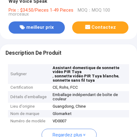
Way Voice Speak
Prix：$34.50/Pieces 1-49 Pieces
MOQ：MOQ 100
morceaux
meilleur prix
Contactez
Description De Produit
Assistant domestique de sonnette
vidéo PIR Tuya
Surligner
,
,
sonnette vidéo PIR Tuya blanche
sonnette sans fil tuya
Certification
CE, Rohs, FCC
Emballage indépendant de boîte de
Détails d'emballage
couleur
Lieu d'origine
Guangdong, Chine
Nom de marque
Glomarket
Numéro de modèle
VD0007
Regardez plus