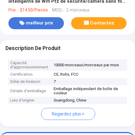
intelligente de Wifi Ptz de sécurité/caméra sans fil
visuelles de enregistrement d'inclinaison
Prix：$14.50/Pieces
MOQ：2 morceaux
meilleur prix
Contactez
Description De Produit
Capacité
10000 morceaux/morceaux par mois
d'approvisionnement
Certification
CE, Rohs, FCC
Délai de livraison
7
Emballage indépendant de boîte de
Détails d'emballage
couleur
Lieu d'origine
Guangdong, Chine
Regardez plus