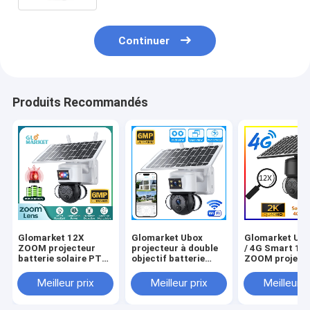
d'inclinaison
Continuer
Produits Recommandés
Glomarket 12X
Glomarket Ubox
Glomarket Ubo
ZOOM projecteur
projecteur à double
/ 4G Smart 12
batterie solaire PTZ
objectif batterie
ZOOM project
6MP Caméra Smart
solaire PTZ caméra
batterie solai
Wifi / 4G Ubox
6MP Smart Wifi 4G
caméra 6MP P
Meilleur prix
Meilleur prix
Meilleur p
Caméra de sécurité
Sécurité PTZ
caméra de dét
caméra
humaine