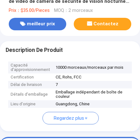
de vidéo de caméra de sécurité de vision nocturne
de caméra de Glomarket Smart Wifi peut être réalisé
Prix：$35.00/Pieces
MOQ：2 morceaux
meilleur prix
Contactez
Description De Produit
Capacité
10000 morceaux/morceaux par mois
d'approvisionnement
Certification
CE, Rohs, FCC
Délai de livraison
7
Emballage indépendant de boîte de
Détails d'emballage
couleur
Lieu d'origine
Guangdong, Chine
Regardez plus