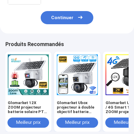
peut être réalisé
Continuer
Produits Recommandés
Glomarket 12X
Glomarket Ubox
Glomarket Ubo
ZOOM projecteur
projecteur à double
/ 4G Smart 12
batterie solaire PTZ
objectif batterie
ZOOM project
6MP Caméra Smart
solaire PTZ caméra
batterie solai
Wifi / 4G Ubox
6MP Smart Wifi 4G
caméra 6MP P
Meilleur prix
Meilleur prix
Meilleur p
Caméra de sécurité
Sécurité PTZ
caméra de dét
caméra
humaine