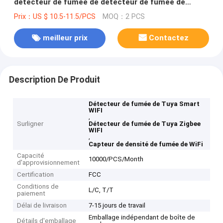
détecteur de fumée de détecteur de fumée de
Glomarket Tuya Zigbee WIFI
Prix：US $ 10.5-11.5/PCS
MOQ：2 PCS
meilleur prix
Contactez
Description De Produit
Détecteur de fumée de Tuya Smart
WIFI
,
Surligner
Détecteur de fumée de Tuya Zigbee
WIFI
,
Capteur de densité de fumée de WiFi
Capacité
10000/PCS/Month
d'approvisionnement
Certification
FCC
Conditions de
L/C, T/T
paiement
Délai de livraison
7-15 jours de travail
Emballage indépendant de boîte de
Détails d'emballage