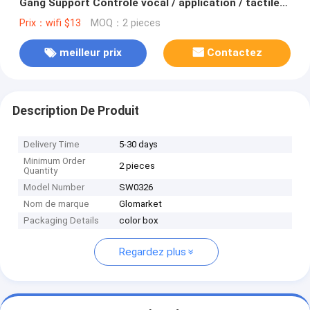
Gang Support Contrôle vocal / application / tactile
avec écran d'affichage de température
Prix：wifi $13
MOQ：2 pieces
meilleur prix
Contactez
Description De Produit
Delivery Time
5-30 days
Minimum Order
2 pieces
Quantity
Model Number
SW0326
Nom de marque
Glomarket
Packaging Details
color box
Regardez plus