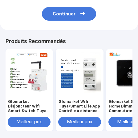
Continuer
Produits Recommandés
Glomarket
Glomarket Wifi
Glomarket Sm
Disjoncteur Wifi
Tuya/Smart Life App
Home Dimmer
Smart Switch Tuya
Contrôle à distance
Commutateur 
Smart 1p 2p 3p 4p
Protecteur de circuit
Zigbee Contrô
Système domestique
intelligent Relais
vocal Bouton
Meilleur prix
Meilleur prix
Meilleur p
intelligent Circuit
Dispositif
d'obscurcisse
électrique 4P
interrupteur
Ajustez la lum
Disjoncteur
Compteur d'énergie
avec affichage