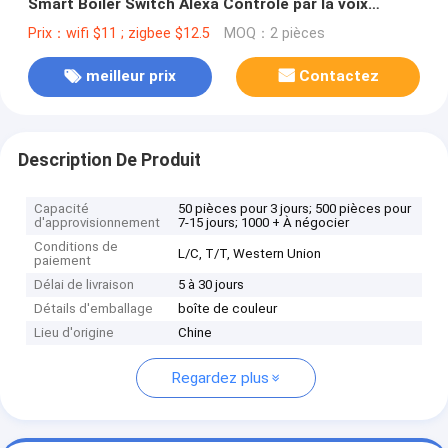
Smart Boiler Switch Alexa Contrôle par la voix
Commutateur de chauffe-eau standard européen
Prix：wifi $11 ; zigbee $12.5
MOQ：2 pièces
meilleur prix
Contactez
Description De Produit
Capacité
50 pièces pour 3 jours; 500 pièces pour
d'approvisionnement
7-15 jours; 1000 + À négocier
Conditions de
L/C, T/T, Western Union
paiement
Délai de livraison
5 à 30 jours
Détails d'emballage
boîte de couleur
Lieu d'origine
Chine
Regardez plus