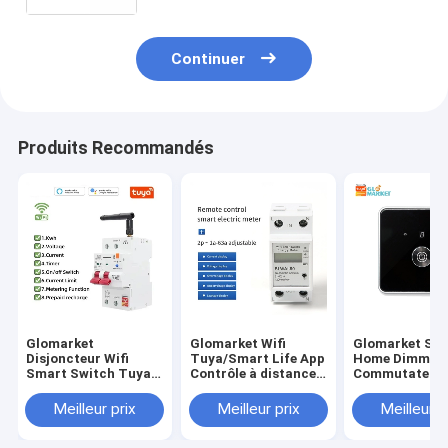
standard européen
Continuer
Produits Recommandés
Glomarket
Glomarket Wifi
Glomarket Sm
Disjoncteur Wifi
Tuya/Smart Life App
Home Dimmer
Smart Switch Tuya
Contrôle à distance
Commutateur 
Smart 1p 2p 3p 4p
Protecteur de circuit
Zigbee Contrô
Système domestique
intelligent Relais
vocal Bouton
Meilleur prix
Meilleur prix
Meilleur p
intelligent Circuit
Dispositif
d'obscurcisse
électrique 4P
interrupteur
Ajustez la lum