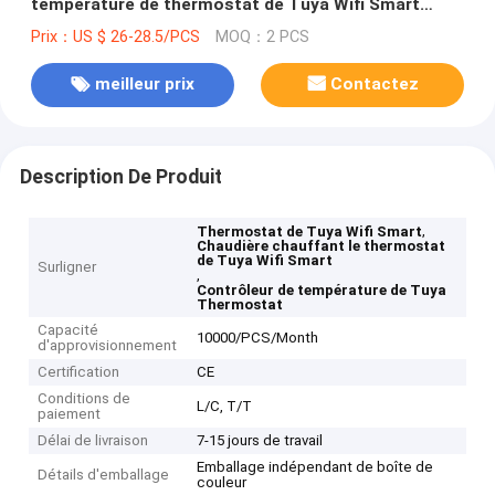
température de thermostat de Tuya Wifi Smart
Thermostat
Prix：US $ 26-28.5/PCS
MOQ：2 PCS
meilleur prix
Contactez
Description De Produit
,
Thermostat de Tuya Wifi Smart
Chaudière chauffant le thermostat
de Tuya Wifi Smart
Surligner
,
Contrôleur de température de Tuya
Thermostat
Capacité
10000/PCS/Month
d'approvisionnement
Certification
CE
Conditions de
L/C, T/T
paiement
Délai de livraison
7-15 jours de travail
Emballage indépendant de boîte de
Détails d'emballage
couleur