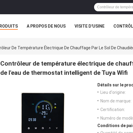
RODUITS
A PROPOS DE NOUS
VISITE D'USINE
CONTRÔLE
S
rôleur De Température Électrique De Chauffage Par Le Sol De Chaudièr
Contrôleur de température électrique de chauff
de l'eau de thermostat intelligent de Tuya Wifi
Détails sur le prod
Lieu d'origine:
Nom de marque:
Certification:
Numéro de modèl
Conditions de pai