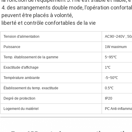
4. des arrangements double mode, l'opération confortab
peuvent être placés à volonté,
liberté et contrôle confortables de la vie
Tension d'alimentation
AC90~240V ; 50
Puissance
1W maximum
Temp. établissement de la gamme
5~95℃
Exactitude d'affichage
1℃
Température ambiante
-5~50℃
Établissement du temp. exactitude
0.5℃
Degré de protection
IP20
Logement du matériel
PC Anti-inflamm