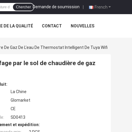
Demande de soumission
|
French
Chercher
 DE LA QUALITÉ
CONTACT
NOUVELLES
e De Gaz De L'eau De Thermostat Intelligent De Tuya Wifi
age par le sol de chaudière de gaz
uit:
La Chine
Glomarket
CE
e:
SD0413
ement et expédition: