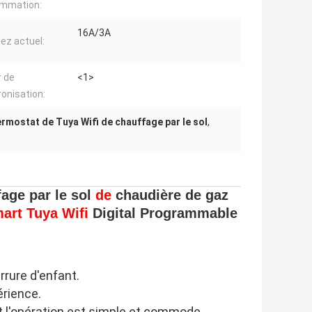
mmation:
16A/3A
ez actuel:
r de
<1>
onisation:
rmostat de Tuya Wifi de chauffage par le sol
,
age par le sol
de
chaudière de gaz
art Tuya Wifi
Digital Programmable
errure d'enfant.
érience.
et l'opération est simple et commode.