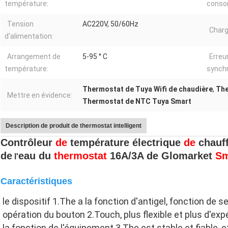
température:
conso
Tension
AC220V, 50/60Hz
Charg
d'alimentation:
Arrangement de
5-95 ° C
Erreu
température:
synchr
Thermostat de Tuya Wifi de chaudière
,
The
Mettre en évidence:
Thermostat de NTC Tuya Smart
Description de produit de thermostat intelligent
Contrôleur
de
température électrique
de
chauff
de
eau du
thermostat
16A/3A de Glomarket
Sm
l'
Caractéristiques
le dispositif 1.The a la fonction d'antigel, fonction de s
opération du bouton 2.Touch, plus flexible et plus d'exp
la fonction de l'équipement 3.The est stable et fiable, 