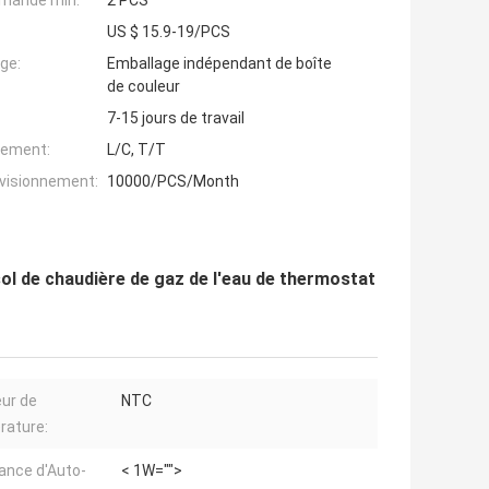
mande min:
2 PCS
US $ 15.9-19/PCS
ge:
Emballage indépendant de boîte
de couleur
7-15 jours de travail
iement:
L/C, T/T
ovisionnement:
10000/PCS/Month
ol de chaudière de gaz de l'eau de thermostat
ur de
NTC
rature:
ance d'Auto-
< 1W="">