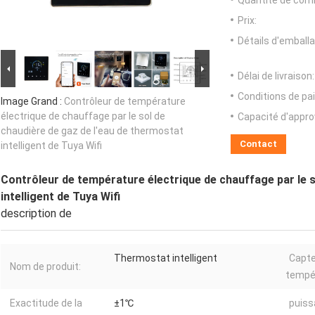
Quantité de com
Prix:
Détails d'emballa
Délai de livraison:
Conditions de pa
Image Grand :
Contrôleur de température
électrique de chauffage par le sol de
Capacité d'appr
chaudière de gaz de l'eau de thermostat
Contact
intelligent de Tuya Wifi
Contrôleur de température électrique de chauffage par le s
intelligent de Tuya Wifi
description de
Thermostat intelligent
Capte
Nom de produit:
tempé
Exactitude de la
±1℃
puiss