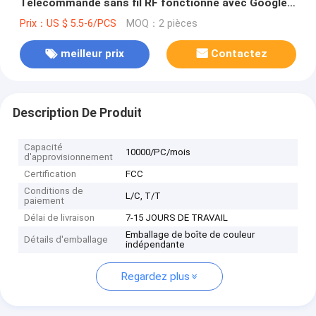
Télécommande sans fil RF fonctionne avec Google
Alexa pour la maison intelligente
Prix：US $ 5.5-6/PCS
MOQ：2 pièces
meilleur prix
Contactez
Description De Produit
Capacité
10000/PC/mois
d'approvisionnement
Certification
FCC
Conditions de
L/C, T/T
paiement
Délai de livraison
7-15 JOURS DE TRAVAIL
Emballage de boîte de couleur
Détails d'emballage
indépendante
Regardez plus