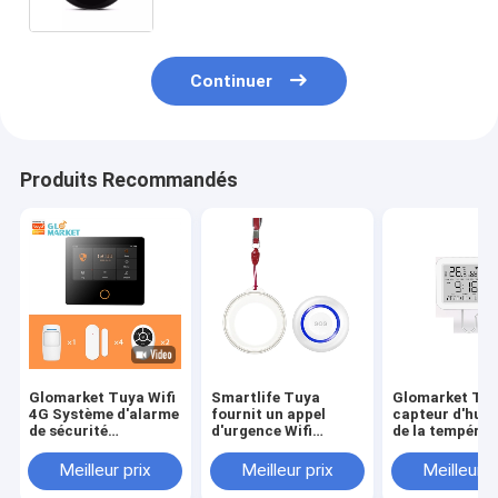
Continuer
Produits Recommandés
Glomarket Tuya Wifi
Smartlife Tuya
Glomarket Tuy
4G Système d'alarme
fournit un appel
capteur d'hum
de sécurité
d'urgence Wifi
de la températ
intelligent Google
bouton d'alarme
intelligente san
Alexa Sirène intégrée
télécommande Sos
maison therm
Meilleur prix
Meilleur prix
Meilleur p
bouton panique pour
hygromètre
les personnes âgées
détecteur