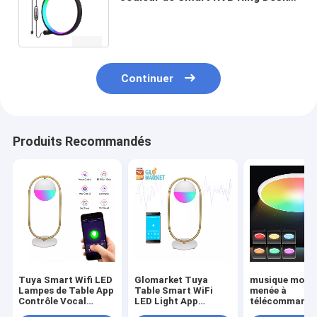
Lamp 3/contrôle modernes de
commutateur
Continuer
Produits Recommandés
Tuya Smart Wifi LED
Glomarket Tuya
musique mode
Lampes de Table App
Table Smart WiFi
menée à
Contrôle Vocal
LED Light App
télécommand
Apprentissage
Contrôle vocal
colorée du