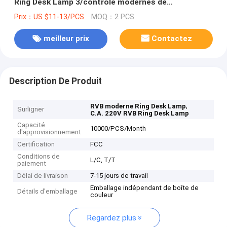
Ring Desk Lamp 3/contrôle modernes de
commutateur
Prix：US $11-13/PCS
MOQ：2 PCS
meilleur prix
Contactez
Description De Produit
,
RVB moderne Ring Desk Lamp
Surligner
C.A. 220V RVB Ring Desk Lamp
Capacité
10000/PCS/Month
d'approvisionnement
Certification
FCC
Conditions de
L/C, T/T
paiement
Délai de livraison
7-15 jours de travail
Emballage indépendant de boîte de
Détails d'emballage
couleur
Regardez plus