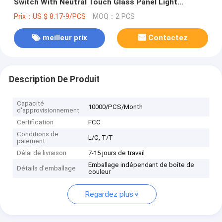
Switch With Neutral Touch Glass Panel Light
Inteligente Smart Switch
Prix：US $ 8.17-9/PCS
MOQ：2 PCS
meilleur prix
Contactez
Description De Produit
Capacité
10000/PCS/Month
d'approvisionnement
Certification
FCC
Conditions de
L/C, T/T
paiement
Délai de livraison
7-15 jours de travail
Emballage indépendant de boîte de
Détails d'emballage
couleur
Regardez plus