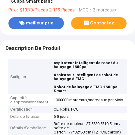
1600pa Smart blanc
Prix：$13.70/Pieces 2-119 Pieces
MOQ：2 morceaux
meilleur prix
Contactez
Description De Produit
aspirateur intelligent de robot du
balayage 1600pa
,
Aspirateur intelligent de robot de
Surligner
balayage d'EMC
,
Robot de balayage d'EMC 1600pa
Smart
Capacité
1000000 morceaux/morceaux par Mois
d'approvisionnement
Certification
CE, Rohs, FCC
Délai de livraison
5-8 jours
Boîte de couleur : 37.5*30.5*10.5 cm ;
Détails d'emballage
boîte de
Carton : 77*32*63 cm (12 PCs/carton)