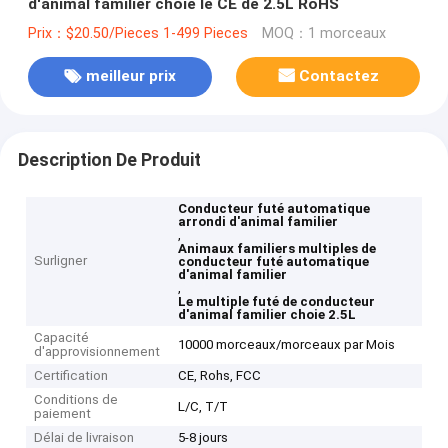
d'animal familier choie le CE de 2.5L RoHS
Prix：$20.50/Pieces 1-499 Pieces
MOQ：1 morceaux
meilleur prix
Contactez
Description De Produit
Conducteur futé automatique
arrondi d'animal familier
,
Animaux familiers multiples de
Surligner
conducteur futé automatique
d'animal familier
,
Le multiple futé de conducteur
d'animal familier choie 2.5L
Capacité
10000 morceaux/morceaux par Mois
d'approvisionnement
Certification
CE, Rohs, FCC
Conditions de
L/C, T/T
paiement
Délai de livraison
5-8 jours