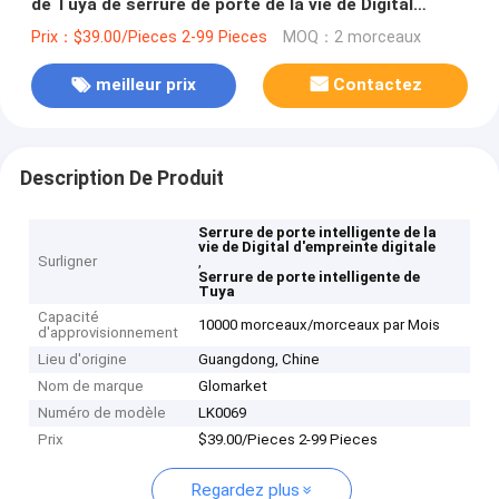
de Tuya de serrure de porte de la vie de Digital
d'empreinte digitale
Prix：$39.00/Pieces 2-99 Pieces
MOQ：2 morceaux
meilleur prix
Contactez
Description De Produit
Serrure de porte intelligente de la
vie de Digital d'empreinte digitale
Surligner
,
Serrure de porte intelligente de
Tuya
Capacité
10000 morceaux/morceaux par Mois
d'approvisionnement
Lieu d'origine
Guangdong, Chine
Nom de marque
Glomarket
Numéro de modèle
LK0069
Prix
$39.00/Pieces 2-99 Pieces
Regardez plus