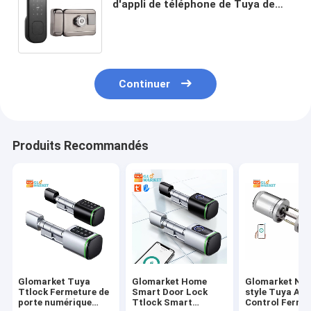
d'appli de téléphone de Tuya de
serrure de porte de la vie de Digital
d'empreinte digitale
Continuer
Produits Recommandés
Glomarket Tuya
Glomarket Home
Glomarket No
Ttlock Fermeture de
Smart Door Lock
style Tuya Ap
porte numérique
Ttlock Smart
Control Ferme