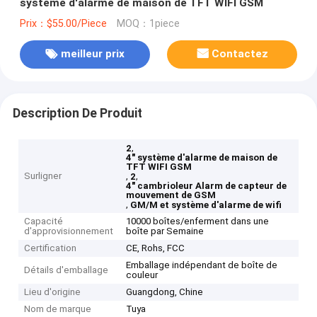
système d'alarme de maison de TFT WIFI GSM
Prix：$55.00/Piece
MOQ：1piece
meilleur prix
Contactez
Description De Produit
,
2
4" système d'alarme de maison de
TFT WIFI GSM
Surligner
,
,
2
4" cambrioleur Alarm de capteur de
mouvement de GSM
,
GM/M et système d'alarme de wifi
Capacité
10000 boîtes/enferment dans une
d'approvisionnement
boîte par Semaine
Certification
CE, Rohs, FCC
Emballage indépendant de boîte de
Détails d'emballage
couleur
Lieu d'origine
Guangdong, Chine
Nom de marque
Tuya