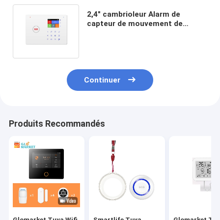
2,4" cambrioleur Alarm de
capteur de mouvement de
système d'alarme de maison de
TFT WIFI GSM
Continuer
Produits Recommandés
Glomarket Tuya Wifi
Smartlife Tuya
Glomarket Tuy