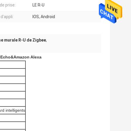
de prise:
LE R-U
d'appli:
IOS, Android
se murale R-U de Zigbee
,
le Echo&Amazon Alexa
d intelligents