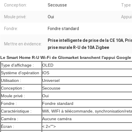
Conception:
Secousse
Type 
Moule privé:
Oui
Appui 
Fondre:
Fondre standard
Prise intelligente de prise de la CE 10A
,
Pri
Mettre en évidence:
prise murale R-U de 10A Zigbee
Le Smart Home R-U Wi-Fi de Glomarket branchent l'appui Goog
Type d'affichage :
OLED
Système d'opération :
IOS
Utilisation :
Universel
Conception :
Secousse
Moule privé :
Oui
Fondre :
Fondre standard
Caractéristique :
Wifi, WIFI à télécommande, synchronisation/retar
Caméra :
Aucune caméra
Écran :
< 2="">