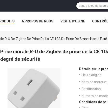
RODUITS
A PROPOS DE NOUS
VISITE D'USINE
CONTRÔLE
S
ale R-U De Zigbee De Prise De La CE 10A De Prise De Smart Home Futé
Prise murale R-U de Zigbee de prise de la CE 1
degré de sécurité
Détails sur le prod
Lieu d'origine:
Nom de marque:
Certification:
Numéro de modèl
Conditions de pai