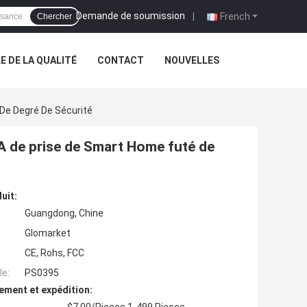
Demande de soumission
|
French
Chercher
 DE LA QUALITÉ
CONTACT
NOUVELLES
 De Degré De Sécurité
0A de prise de Smart Home futé de
uit:
Guangdong, Chine
Glomarket
CE, Rohs, FCC
e:
PS0395
ement et expédition: