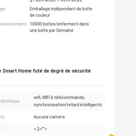
$7.00/Pieces 1-499 Pieces
ge:
Emballage indépendant de boîte
de couleur
ovisionnement:
10000 boîtes/enferment dans
une boîte par Semaine
de Smart Home futé de degré de sécurité
wifi, WIFI à télécommande,
téristique:
synchronisation/retard intelligents
ra:
Aucune caméra
:
< 2="">