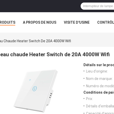
RODUITS
A PROPOS DE NOUS
VISITE D'USINE
CONTRÔLE
S
au Chaude Heater Switch De 20A 4000W Wifi
eau chaude Heater Switch de 20A 4000W Wifi
Détails sur le prod
Lieu d'origine:
Nom de marque:
Numéro de modèl
Conditions de pai
Prix:
Détails d'emballa
Capacité d'appr