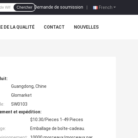
Demande de soumission
|
French
Chercher
 DE LA QUALITÉ
CONTACT
NOUVELLES
uit:
Guangdong, Chine
Glomarket
e:
SW0103
ement et expédition:
$10.30/Pieces 1-49 Pieces
ge:
Emballage de boîte-cadeau.
ovisionnement:
10000 morceaux/morceaux par