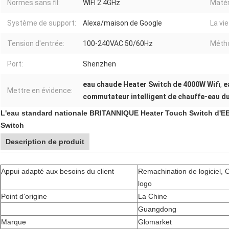
Normes sans fil:
WIFI 2.4GHz
Matér
Système de support:
Alexa/maison de Google
La vi
Tension d'entrée:
100-240VAC 50/60Hz
Métho
Port:
Shenzhen
eau chaude Heater Switch de 4000W Wifi
,
e
Mettre en évidence:
commutateur intelligent de chauffe-eau du
L'eau standard nationale BRITANNIQUE Heater Touch Switch d'EEU
Switch
Description de produit
Appui adapté aux besoins du client
Remachination de logiciel, 
logo
Point d'origine
La Chine
Guangdong
Marque
Glomarket