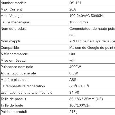
Number modèle
DS-161
Max. Current
20A
Max. Voltage
100-240VAC 50/60Hz
La vie mécanique
100000 fois
Nom de produit
Commutateur de haute puiss
eau
Nom d'appli
APPLI futé de Tuya de la vi
Compatible
Maison de Google de point 
À télécommande
Oui
Mise en réseau
wifi
Puissance nominale
4000W
Alimentation générale
0.5W
Matière plastique
ABS
La température d'opération
-20℃~+50℃
Estimation de lutte anti-incendie
94-V0
Taille de produit
86 * 86 * 35mm (UE)
Taille de boîte
106*100*51mm
Poids de produit
218g