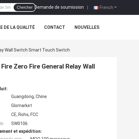
Demande de soumission
|
French
Chercher
 DE LA QUALITÉ
CONTACT
NOUVELLES
elay Wall Switch Smart Touch Switch
ire Zero Fire General Relay Wall
uit:
Guangdong, Chine
Glomarket
CE, Rohs, FCC
e:
SW0106
ement et expédition: