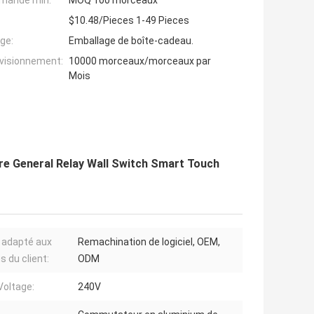
mande min:
MOQ 100 morceaux
$10.48/Pieces 1-49 Pieces
ge:
Emballage de boîte-cadeau.
ovisionnement:
10000 morceaux/morceaux par
Mois
re General Relay Wall Switch Smart Touch
 adapté aux
Remachination de logiciel, OEM,
s du client:
ODM
Voltage:
240V