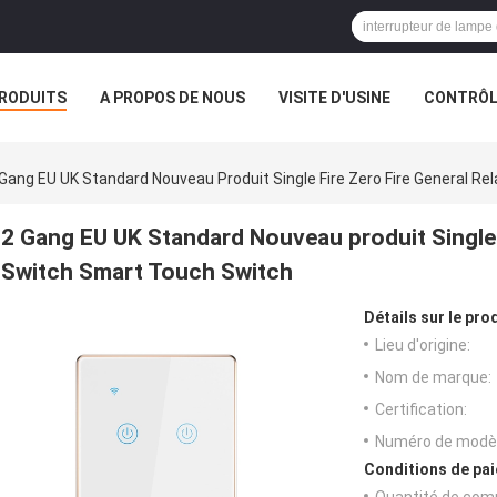
RODUITS
A PROPOS DE NOUS
VISITE D'USINE
CONTRÔLE
S
 Gang EU UK Standard Nouveau Produit Single Fire Zero Fire General R
2 Gang EU UK Standard Nouveau produit Single F
Switch Smart Touch Switch
Détails sur le prod
Lieu d'origine:
Nom de marque:
Certification:
Numéro de modèl
Conditions de pai