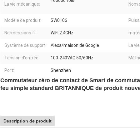
100000 fois
La vie mécanique:
Nom d
Modèle de produit:
SW0106
Puiss
Normes sans fil:
WIFI 2.4GHz
matér
Système de support:
Alexa/maison de Google
La vi
Tension d'entrée:
100-240VAC 50/60Hz
Métho
Port:
Shenzhen
Commutateur zéro de contact de Smart de commutate
feu simple standard BRITANNIQUE de produit nouv
Description de produit